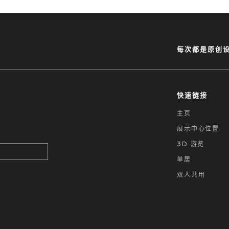
每次都是原创
快速链接
主页
展示中心位置
3D 游览
单居
双人共用