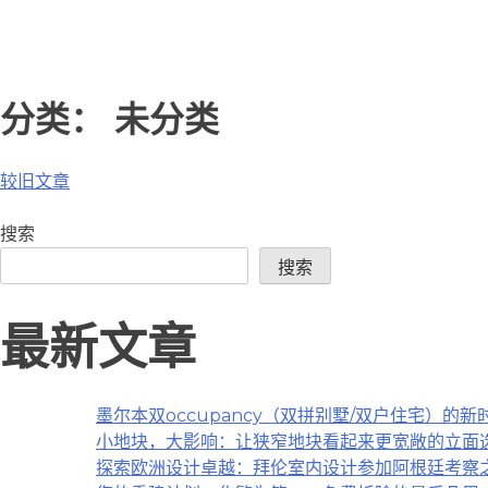
跳
分类：
未分类
至
内
文
较旧文章
容
章
搜索
导
搜索
航
最新文章
墨尔本双occupancy（双拼别墅/双户住宅）的新
小地块，大影响：让狭窄地块看起来更宽敞的立面
探索欧洲设计卓越：拜伦室内设计参加阿根廷考察