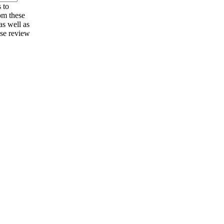
 to
om these
as well as
ase review