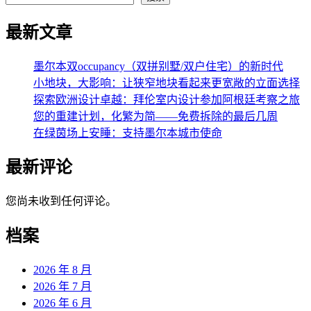
导
最新文章
航
墨尔本双occupancy（双拼别墅/双户住宅）的新时代
小地块，大影响：让狭窄地块看起来更宽敞的立面选择
探索欧洲设计卓越：拜伦室内设计参加阿根廷考察之旅
您的重建计划，化繁为简——免费拆除的最后几周
在绿茵场上安睡：支持墨尔本城市使命
最新评论
您尚未收到任何评论。
档案
2026 年 8 月
2026 年 7 月
2026 年 6 月