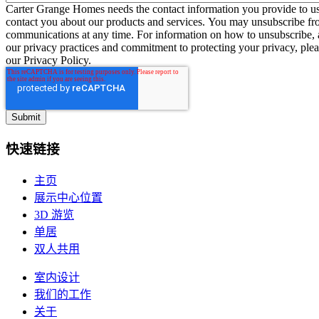
Carter Grange Homes needs the contact information you provide to us
contact you about our products and services. You may unsubscribe fr
communications at any time. For information on how to unsubscribe, 
our privacy practices and commitment to protecting your privacy, ple
our Privacy Policy.
快速链接
主页
展示中心位置
3D 游览
单居
双人共用
室内设计
我们的工作
关于