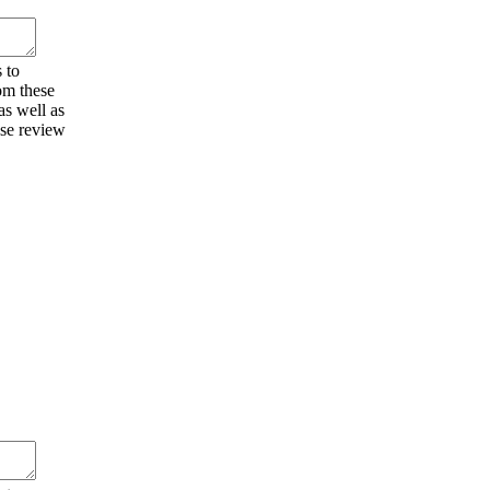
 to
om these
as well as
ase review