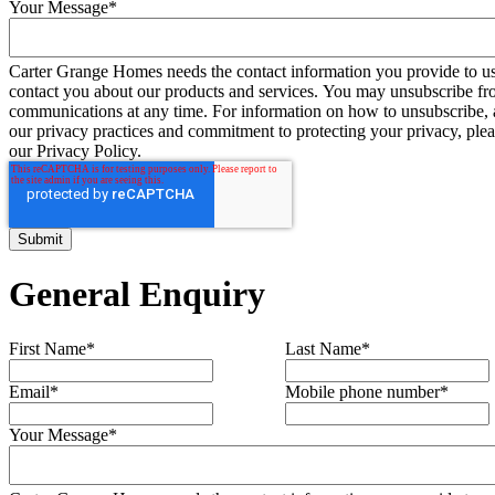
Your Message
*
Carter Grange Homes needs the contact information you provide to us
contact you about our products and services. You may unsubscribe fr
communications at any time. For information on how to unsubscribe, 
our privacy practices and commitment to protecting your privacy, ple
our Privacy Policy.
General Enquiry
First Name
*
Last Name
*
Email
*
Mobile phone number
*
Your Message
*