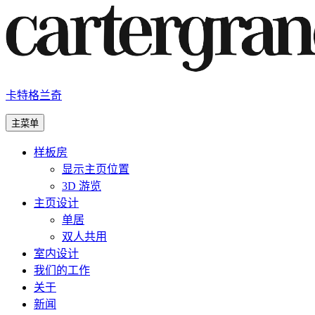
跳
至
内
容
卡特格兰奇
主菜单
样板房
显示主页位置
3D 游览
主页设计
单居
双人共用
室内设计
我们的工作
关于
新闻