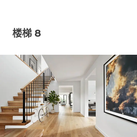
跳
文
至
楼梯 8
章
内
容
导
航