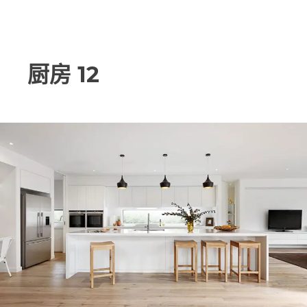
跳
文
至
厨房 12
章
内
容
导
航