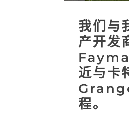
我们与
产开发商
Fay
近与卡特
Gra
程。