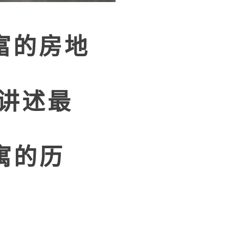
富的房地
他讲述最
寓的历